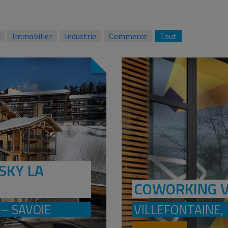
Immobilier
Industrie
Commerce
Tout
SKY LA
COWORKING V
– SAVOIE
VILLEFONTAINE, 