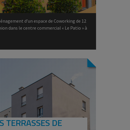
ménagement d’un espace de Coworking de 12
nion dans le centre commercial « Le Patio » à
S TERRASSES DE