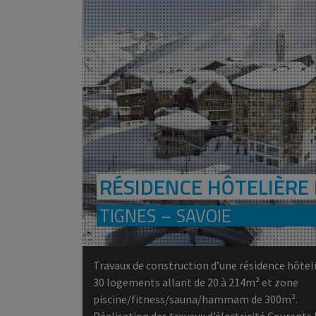
RÉSIDENCE HÔTELIÈRE 
TIGNES – SAVOIE
Travaux de construction d’une résidence hôte
30 logements allant de 20 à 214m² et zone
piscine/fitness/sauna/hammam de 300m².
Réalisation des travaux d’électricité Courants