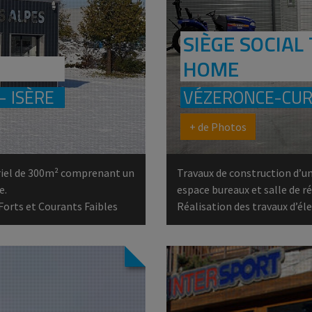
SIÈGE SOCIAL
HOME
– ISÈRE
VÉZERONCE-CURT
+ de Photos
riel de 300m² comprenant un
Travaux de construction d’u
e.
espace bureaux et salle de r
 Forts et Courants Faibles
Réalisation des travaux d’él