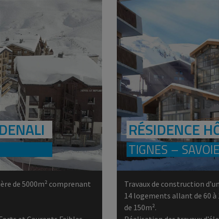
DENALI
RÉSIDENCE HÔ
TIGNES – SAVOI
lière de 5000m² comprenant
Travaux de construction d’u
14 logements allant de 60
de 150m².
 Forts et Courants Faibles
Réalisation des travaux d’él