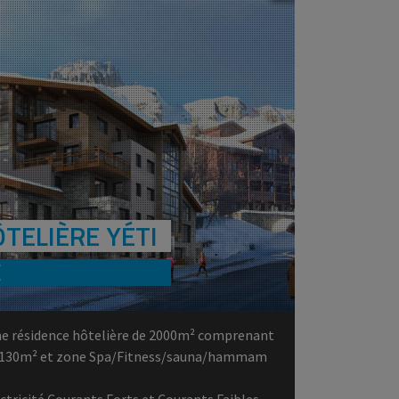
TELIÈRE YÉTI
E
ne résidence hôtelière de 2000m² comprenant
 à 130m² et zone Spa/Fitness/sauna/hammam
ectricité Courants Forts et Courants Faibles